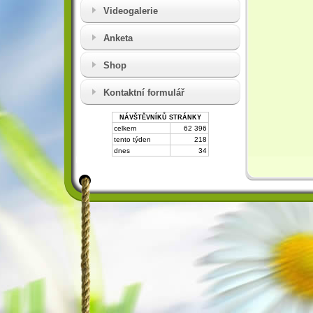
Videogalerie
Anketa
Shop
Kontaktní formulář
NÁVŠTĚVNÍKŮ STRÁNKY
celkem
62 396
tento týden
218
dnes
34